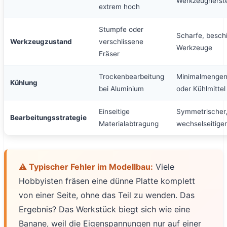
Werkzeugherste
extrem hoch
Stumpfe oder
Scharfe, besch
Werkzeugzustand
verschlissene
Werkzeuge
Fräser
Trockenbearbeitung
Minimalmengen
Kühlung
bei Aluminium
oder Kühlmittel
Einseitige
Symmetrischer
Bearbeitungsstrategie
Materialabtragung
wechselseitige
⚠️ Typischer Fehler im Modellbau:
Viele
Hobbyisten fräsen eine dünne Platte komplett
von einer Seite, ohne das Teil zu wenden. Das
Ergebnis? Das Werkstück biegt sich wie eine
Banane, weil die Eigenspannungen nur auf einer