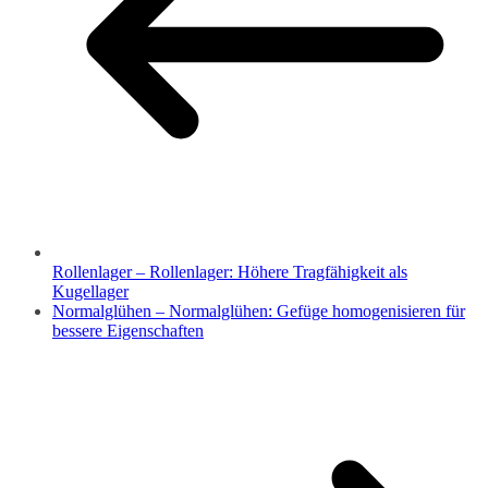
Rollenlager – Rollenlager: Höhere Tragfähigkeit als
Kugellager
Normalglühen – Normalglühen: Gefüge homogenisieren für
bessere Eigenschaften