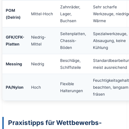
Zahnräder,
Sehr scharfe
POM
Mittel-Hoch
Lager,
Werkzeuge, niedrig
(Delrin)
Buchsen
Wärme
Seitenplatten,
Spezialwerkzeuge,
GFK/CFK-
Niedrig-
Chassis-
Absaugung, keine
Platten
Mittel
Böden
Kühlung
Beschläge,
Standardbearbeitu
Messing
Niedrig
Schiffsteile
meist ausreichend
Feuchtigkeitsgehalt
Flexible
PA/Nylon
Hoch
beachten, langsam
Halterungen
fräsen
Praxistipps für Wettbewerbs-