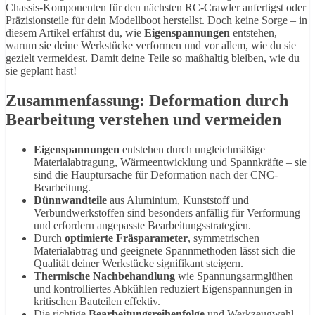
Chassis-Komponenten für den nächsten RC-Crawler anfertigst oder
Präzisionsteile für dein Modellboot herstellst. Doch keine Sorge – in
diesem Artikel erfährst du, wie
Eigenspannungen
entstehen,
warum sie deine Werkstücke verformen und vor allem, wie du sie
gezielt vermeidest. Damit deine Teile so maßhaltig bleiben, wie du
sie geplant hast!
Zusammenfassung: Deformation durch
Bearbeitung verstehen und vermeiden
Eigenspannungen
entstehen durch ungleichmäßige
Materialabtragung, Wärmeentwicklung und Spannkräfte – sie
sind die Hauptursache für Deformation nach der CNC-
Bearbeitung.
Dünnwandteile
aus Aluminium, Kunststoff und
Verbundwerkstoffen sind besonders anfällig für Verformung
und erfordern angepasste Bearbeitungsstrategien.
Durch
optimierte Fräsparameter
, symmetrischen
Materialabtrag und geeignete Spannmethoden lässt sich die
Qualität deiner Werkstücke signifikant steigern.
Thermische Nachbehandlung
wie Spannungsarmglühen
und kontrolliertes Abkühlen reduziert Eigenspannungen in
kritischen Bauteilen effektiv.
Die richtige
Bearbeitungsreihenfolge
und Werkzeugwahl